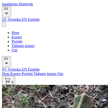
Sandgrens Hantverk
Current language: Svenska
SV
SV
Svenska
EN
English
Hem
Kurser
Projekt
Tidigare kurser
Om
Current language: Svenska
SV
SV
Svenska
EN
English
Hem
Kurser
Projekt
Tidigare kurser
Om
0