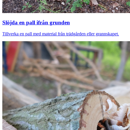
Slöjda en pall ifrån grunden
Tillverka en pall med material från trädgården eller grannskapet.