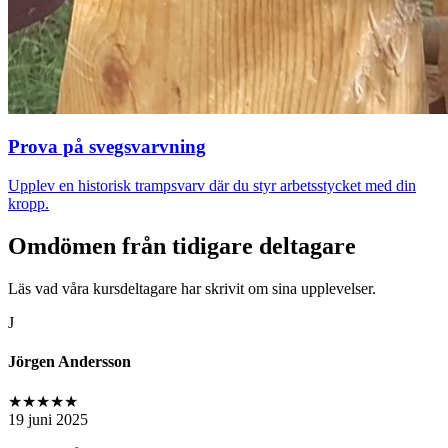
Prova på svegsvarvning
Upplev en historisk trampsvarv där du styr arbetsstycket med din
kropp.
Omdömen från tidigare deltagare
Läs vad våra kursdeltagare har skrivit om sina upplevelser.
J
Jörgen Andersson
★★★★★
19 juni 2025