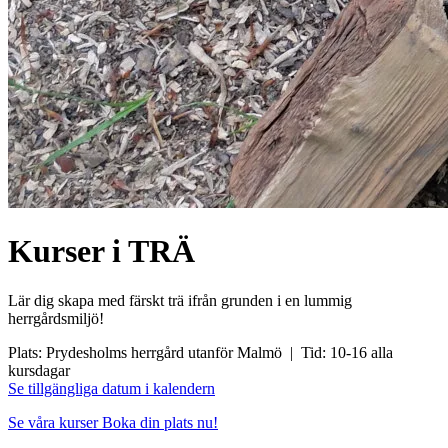
Kurser i TRÄ
Lär dig skapa med färskt trä ifrån grunden i en lummig
herrgårdsmiljö!
Plats:
Prydesholms herrgård utanför Malmö |
Tid:
10-16 alla
kursdagar
Se tillgängliga datum i kalendern
Se våra kurser
Boka din plats nu!