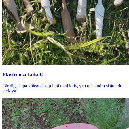
Plastrensa köket!
Lär dig skapa köksredskap i trä med kniv, yxa och andra skärande
verktyg!